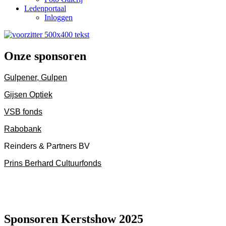
Ledenportaal
Inloggen
Onze sponsoren
Gulp
ener
,
Gulpen
Gijsen
Opti
ek
VSB fonds
Rabobank
Reinders & Partners BV
Prins Berhard Cultuurfonds
Sponsoren Kerstshow 2025