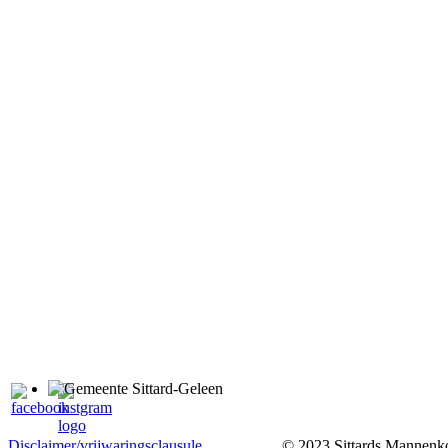
Disclaimer/vrijwaringsclausule
© 2023 Sittards Mannenkoo