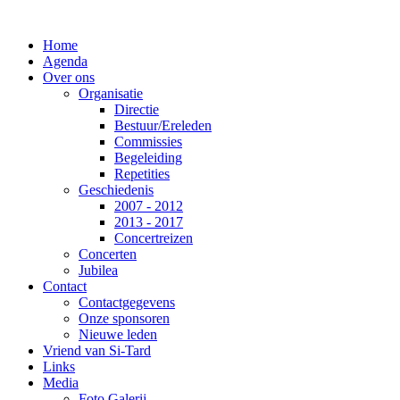
Home
Agenda
Over ons
Organisatie
Directie
Bestuur/Ereleden
Commissies
Begeleiding
Repetities
Geschiedenis
2007 - 2012
2013 - 2017
Concertreizen
Concerten
Jubilea
Contact
Contactgegevens
Onze sponsoren
Nieuwe leden
Vriend van Si-Tard
Links
Media
Foto Galerij