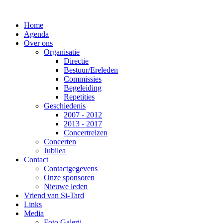
Home
Agenda
Over ons
Organisatie
Directie
Bestuur/Ereleden
Commissies
Begeleiding
Repetities
Geschiedenis
2007 - 2012
2013 - 2017
Concertreizen
Concerten
Jubilea
Contact
Contactgegevens
Onze sponsoren
Nieuwe leden
Vriend van Si-Tard
Links
Media
Foto Galerij